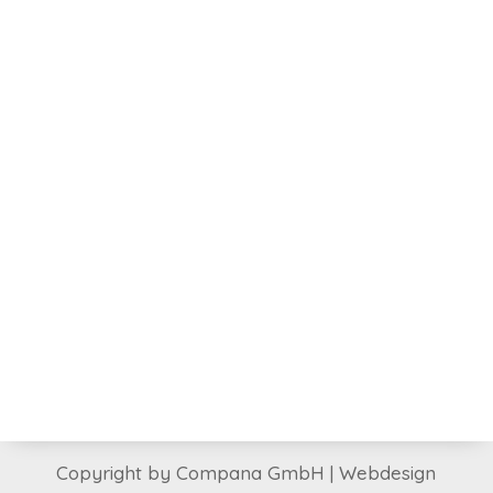
Zuneigung oder Schicksal verbunden ist.
Ich begleite Sie gerne in Ihren
Entwicklungsprozessen in meiner Praxis
oder am Telefon.
Mein Angebot umfasst:
Psychotherapie
spirituelle Persönlichkeitsentwicklung
Vorträge, Workshops, Seminare,
«Experience»
Copyright by Compana GmbH | Webdesign